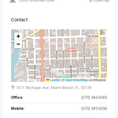
Luxury House Real Estate
6 years ago
Contact
+
−
Leaflet
|
©
OpenStreetMap
contributors
1611 Michigan Ave, Miami Beach, FL 33139
Office:
(670) 345-6543
Mobile:
(670) 345-6556