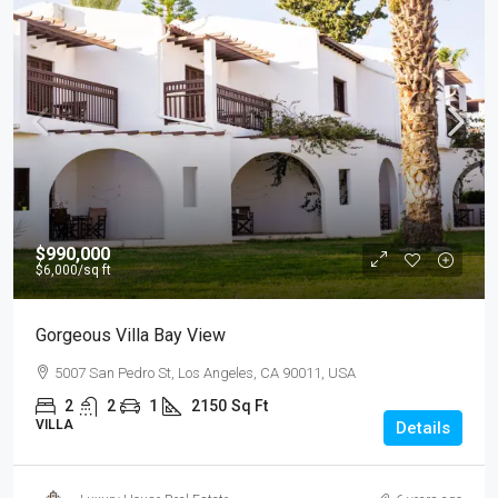
$990,000
$6,000
/sq ft
Gorgeous Villa Bay View
5007 San Pedro St, Los Angeles, CA 90011, USA
2
2
1
2150
Sq Ft
VILLA
Details