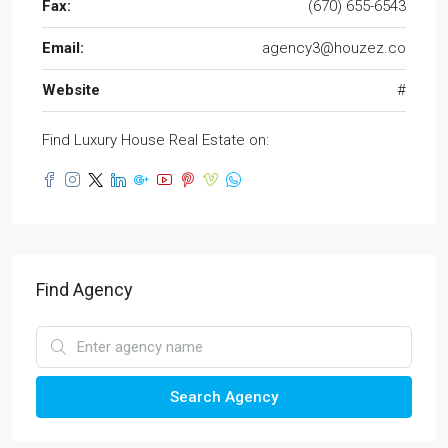
Fax:
(670) 655-6543
Email:
agency3@houzez.co
Website
#
Find Luxury House Real Estate on:
Find Agency
Search Agency