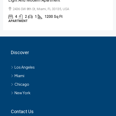
Light And Modern Apartment
2436 SW 8th St, Miami, FL 33135, USA
4
2
1
1200
Sq Ft
APARTMENT
Discover
Los Angeles
Miami
Chicago
New York
Contact Us