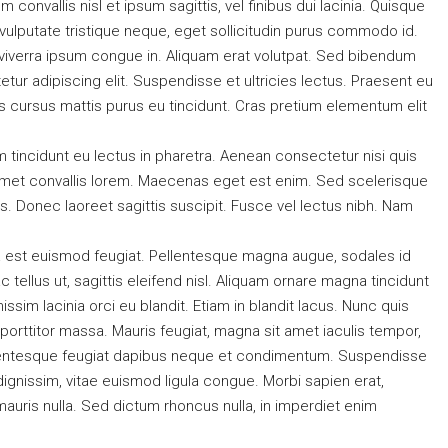
convallis nisl et ipsum sagittis, vel finibus dui lacinia. Quisque
ulputate tristique neque, eget sollicitudin purus commodo id.
 viverra ipsum congue in. Aliquam erat volutpat. Sed bibendum
ur adipiscing elit. Suspendisse et ultricies lectus. Praesent eu
s cursus mattis purus eu tincidunt. Cras pretium elementum elit
 tincidunt eu lectus in pharetra. Aenean consectetur nisi quis
 amet convallis lorem. Maecenas eget est enim. Sed scelerisque
s. Donec laoreet sagittis suscipit. Fusce vel lectus nibh. Nam
 a est euismod feugiat. Pellentesque magna augue, sodales id
c tellus ut, sagittis eleifend nisl. Aliquam ornare magna tincidunt
sim lacinia orci eu blandit. Etiam in blandit lacus. Nunc quis
u, porttitor massa. Mauris feugiat, magna sit amet iaculis tempor,
Pellentesque feugiat dapibus neque et condimentum. Suspendisse
ignissim, vitae euismod ligula congue. Morbi sapien erat,
mauris nulla. Sed dictum rhoncus nulla, in imperdiet enim