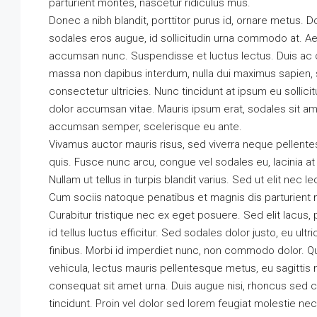
parturient montes, nascetur ridiculus mus.
Donec a nibh blandit, porttitor purus id, ornare metu
sodales eros augue, id sollicitudin urna commodo at. Ae
accumsan nunc. Suspendisse et luctus lectus. Duis ac
massa non dapibus interdum, nulla dui maximus sapien, 
consectetur ultricies. Nunc tincidunt at ipsum eu sollic
dolor accumsan vitae. Mauris ipsum erat, sodales sit amet
accumsan semper, scelerisque eu ante.
Vivamus auctor mauris risus, sed viverra neque pellente
quis. Fusce nunc arcu, congue vel sodales eu, lacinia at er
Nullam ut tellus in turpis blandit varius. Sed ut elit nec 
Cum sociis natoque penatibus et magnis dis parturient 
Curabitur tristique nec ex eget posuere. Sed elit lacus, 
id tellus luctus efficitur. Sed sodales dolor justo, eu ul
finibus. Morbi id imperdiet nunc, non commodo dolor. Qu
vehicula, lectus mauris pellentesque metus, eu sagittis
consequat sit amet urna. Duis augue nisi, rhoncus sed c
tincidunt. Proin vel dolor sed lorem feugiat molestie nec