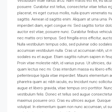
Vestibulum vitae varius arcu. Nam mattis est ex, eu iacu
posuere. Curabitur est tellus, consectetur vitae tellus eg
placerat, mi eget cursus mollis, nulla ipsum venenatis nul
sagittis. Aenean id sagittis enim. Aliquam at urna urna. 
imperdiet diam, eget congue mi. Sed sagittis tortor dolo
auctor est vitae, posuere nunc. Curabitur finibus vehicu
nec mattis orci tempus. Sed fringilla eros efficitur, auctor 
$3,600
/mo
Nulla vestibulum tempus odio, sed pulvinar odio sodales 
accumsan vestibulum nulla. Cras ut accumsan nibh, ut mo
Commercial Central Sh
sodales eu et augue. Etiam sagittis rutrum sapien in feu
Marcy Av, Brooklyn, NY 1
Proin vitae molestie nibh, id varius purus. Ut ultricies, d
quam lectus nec mi. Cras interdum massa eu libero effici
2350
Sq Ft
SHOP
pellentesque ligula vitae imperdiet. Mauris elementum a
pharetra quam ac nibh iaculis, eu tincidunt nunc sollicit
augue et libero gravida, vitae tempus orci porttitor. N
vestibulum felis. Donec et tellus sed augue consectetur u
maximus posuere orci. Cras eu ultrices augue. Quisque ve
volutpat. In elementum quam non nunc accumsan, ut sus