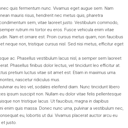
s. Donec quis fermentum nunc. Vivamus eget augue sem. Nam
nean mauris risus, hendrerit nec metus quis, pharetra
 condimentum sem, vitae laoreet justo. Vestibulum commodo,
semper rutrum mi tortor eu eros. Fusce vehicula enim vitae
itudin. Nam et ornare est. Proin cursus metus quam, non faucibus
 neque non, tristique cursus nisl. Sed nisi metus, efficitur eget
sque ac. Phasellus vestibulum lacus nisl, a semper sem laoreet
at. Phasellus finibus dolor lectus, vel tincidunt leo efficitur at.
lectus pretium luctus vitae sit amet est. Etiam in maximus urna.
montes, nascetur ridiculus mus.
pulvinar eu leo vel, sodales eleifend diam. Nunc tincidunt libero
trices ipsum suscipit non. Nullam eu dolor vitae felis pellentesque
isque non tristique lacus. Ut faucibus, magna in dapibus
 mi enim quis massa. Donec nunc urna, pulvinar a vestibulum nec,
onsequat eu, lobortis ut dui. Vivamus placerat auctor arcu eu
 et justo.