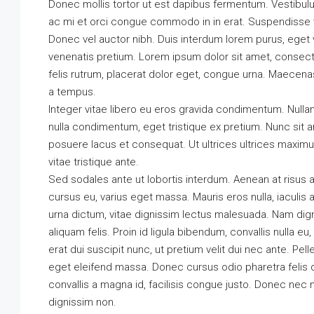
Donec mollis tortor ut est dapibus fermentum. Vestibulum 
ac mi et orci congue commodo in in erat. Suspendisse v
Donec vel auctor nibh. Duis interdum lorem purus, eget
venenatis pretium. Lorem ipsum dolor sit amet, consectet
felis rutrum, placerat dolor eget, congue urna. Maecena
a tempus.
Integer vitae libero eu eros gravida condimentum. Nullam
nulla condimentum, eget tristique ex pretium. Nunc sit
posuere lacus et consequat. Ut ultrices ultrices maximu
vitae tristique ante.
Sed sodales ante ut lobortis interdum. Aenean at risus
cursus eu, varius eget massa. Mauris eros nulla, iaculis a
urna dictum, vitae dignissim lectus malesuada. Nam dignis
aliquam felis. Proin id ligula bibendum, convallis nulla e
erat dui suscipit nunc, ut pretium velit dui nec ante. 
eget eleifend massa. Donec cursus odio pharetra felis d
convallis a magna id, facilisis congue justo. Donec nec 
dignissim non.