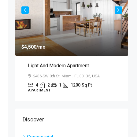
$
$4,500
/mo
$
Light And Modern Apartment
N
A
2436 SW 8th St, Miami, FL 33135, USA
4
2
1
1200
Sq Ft
APARTMENT
S
Discover
Commercial