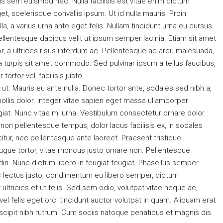
lis sem euismod nec. Nulla facilisis est vitae enim dictum
et, scelerisque convallis ipsum. Ut id nulla mauris. Proin
la, a varius urna ante eget felis. Nullam tincidunt urna eu cursus
Pellentesque dapibus velit ut ipsum semper lacinia. Etiam sit amet
r, a ultrices risus interdum ac. Pellentesque ac arcu malesuada,
la turpis sit amet commodo. Sed pulvinar ipsum a tellus faucibus,
$1,599,000
tortor vel, facilisis justo.
$15,000
/sq ft
ut. Mauris eu ante nulla. Donec tortor ante, sodales sed nibh a,
llis dolor. Integer vitae sapien eget massa ullamcorper
op
Equestrian Villa
giat. Nunc vitae mi urna. Vestibulum consectetur ornare dolor.
1211, USA
3385 Pan American Dr, Miami, FL 33133, US
ui non pellentesque tempus, dolor lacus facilisis ex, in sodales
tur, nec pellentesque ante laoreet. Praesent tristique
4
2
1
1200
Sq Ft
VILLA
ugue tortor, vitae rhoncus justo ornare non. Pellentesque
udin. Nunc dictum libero in feugiat feugiat. Phasellus semper
unc lectus justo, condimentum eu libero semper, dictum
ltricies et ut felis. Sed sem odio, volutpat vitae neque ac,
l felis eget orci tincidunt auctor volutpat in quam. Aliquam erat
cipit nibh rutrum. Cum sociis natoque penatibus et magnis dis