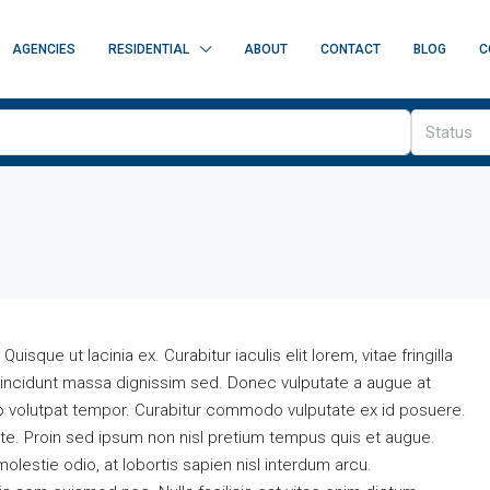
AGENCIES
RESIDENTIAL
ABOUT
CONTACT
BLOG
C
Status
isque ut lacinia ex. Curabitur iaculis elit lorem, vitae fringilla
t tincidunt massa dignissim sed. Donec vulputate a augue at
eo volutpat tempor. Curabitur commodo vulputate ex id posuere.
e. Proin sed ipsum non nisl pretium tempus quis et augue.
olestie odio, at lobortis sapien nisl interdum arcu.