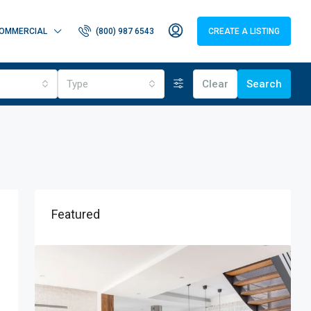
OMMERCIAL
(800) 987 6543
CREATE A LISTING
Type
Clear
Search
Featured