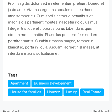
Proin sagittis dolor sed mi elementum pretium. Donec et
justo ante. Vivamus egestas sodales est, eu rhoncus
urna semper eu. Cum sociis natoque penatibus et
magnis dis parturient montes, nascetur ridiculus mus.
Integer tristique elit lobortis purus bibendum, quis
dictum metus mattis. Phasellus posuere felis sed eros
porttitor mattis. Curabitur massa magna, tempor in
blandit id, porta in ligula. Aliquam laoreet nisl massa, at
interdum mauris sollicitudin et.
Tags
Apartment
Business Development
House for families
Houzez
Luxury
Real Estate
Prev Post
Next Post