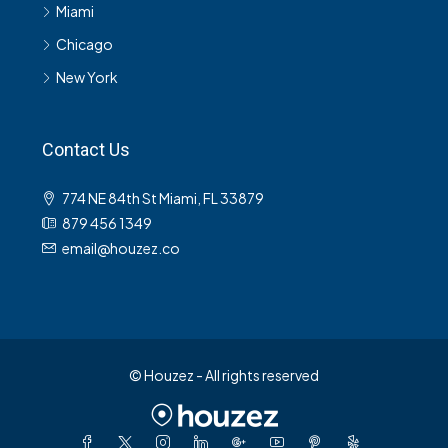
Miami
Chicago
New York
Contact Us
774 NE 84th St Miami, FL 33879
879 456 1349
email@houzez.co
© Houzez - All rights reserved