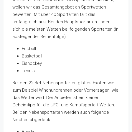
wollen wir das Gesamtangebot an Sportwetten
bewerten. Mit über 40 Sportarten fällt das
umfangreich aus. Bei den Hauptsportarten finden
sich die meisten Wetten bei folgenden Sportarten (in
absteigender Reihenfolge):
Fußball
Basketball
Eishockey
Tennis
Bei den 22 Bet Nebensportarten gibt es Exoten wie
zum Beispiel Windhundrennen oder Vorhersagen, wie
das Wetter wird. Der Anbieter ist ein kleiner
Geheimtipp für die UFC- und Kampfsportart-Wetten.
Bei den Nebensportarten werden auch folgende
Nischen abgedeckt:
Bandy