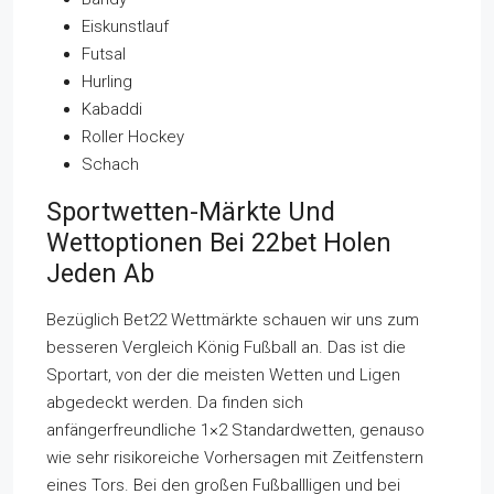
Eiskunstlauf
Futsal
Hurling
Kabaddi
Roller Hockey
Schach
Sportwetten-Märkte Und
Wettoptionen Bei 22bet Holen
Jeden Ab
Bezüglich Bet22 Wettmärkte schauen wir uns zum
besseren Vergleich König Fußball an. Das ist die
Sportart, von der die meisten Wetten und Ligen
abgedeckt werden. Da finden sich
anfängerfreundliche 1×2 Standardwetten, genauso
wie sehr risikoreiche Vorhersagen mit Zeitfenstern
eines Tors. Bei den großen Fußballligen und bei