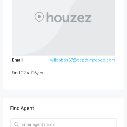
Email
willdobbs37@depth.mxdood.com
Find 22bet26y on:
Find Agent