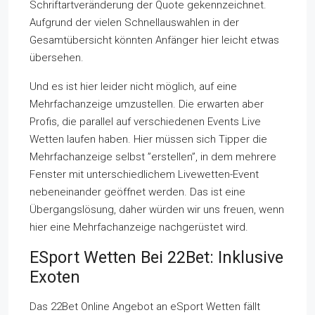
Schriftartveränderung der Quote gekennzeichnet.
Aufgrund der vielen Schnellauswahlen in der
Gesamtübersicht könnten Anfänger hier leicht etwas
übersehen.
Und es ist hier leider nicht möglich, auf eine
Mehrfachanzeige umzustellen. Die erwarten aber
Profis, die parallel auf verschiedenen Events Live
Wetten laufen haben. Hier müssen sich Tipper die
Mehrfachanzeige selbst ”erstellen”, in dem mehrere
Fenster mit unterschiedlichem Livewetten-Event
nebeneinander geöffnet werden. Das ist eine
Übergangslösung, daher würden wir uns freuen, wenn
hier eine Mehrfachanzeige nachgerüstet wird.
ESport Wetten Bei 22Bet: Inklusive
Exoten
Das 22Bet Online Angebot an eSport Wetten fällt